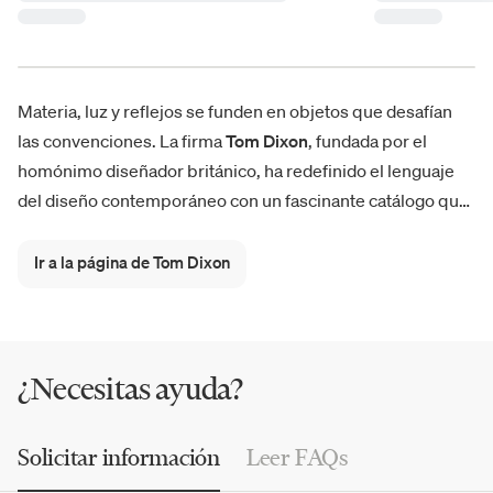
Materia, luz y reflejos se funden en objetos que desafían
las convenciones. La firma
Tom Dixon
, fundada por el
homónimo diseñador británico, ha redefinido el lenguaje
del diseño contemporáneo con un fascinante catálogo que
abarca
iluminación
,
mobiliario
y
accesorios decorativos
de
estilo audaz y ecléctico. Desde las lámparas
Melt y Melt
Ir a la página de Tom Dixon
Mini, Beat, Bell y Stone
, hasta la colección de mobiliario
Fat
y Slab
, cada creación es un gesto escultórico cargado de
visión y significado.
¿Necesitas ayuda?
Solicitar información
Leer FAQs