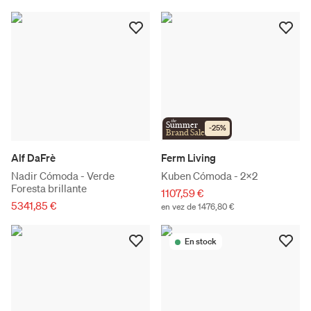
the
Summer
-
25
%
Brand Sale
Alf DaFrè
Ferm Living
Nadir Cómoda - Verde
Kuben Cómoda - 2x2
Foresta brillante
1107,59 €
5341,85 €
en vez de 1476,80 €
En stock