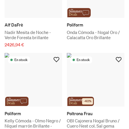
the
Summer
Deals
Alf DaFrè
Poliform
Nadir Mesita de Noche -
Onda Cómoda - Nogal Oro /
Verde Foresta brillante
Calacatta Oro Brillante
2426,94 €
En stock
En stock
the
the
Summer
Summer
-
40
%
Deals
Deals
Poliform
Poltrona Frau
Kelly Cómoda - Olmo Negro /
OBI Cajonera Nogal Bruno /
Níquel marrón Brillante -
Cuero Nest col. Sal gema