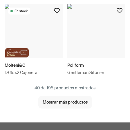
En stock
the
Summer
Deals
Molteni&C
Poliform
D.655.2 Cajonera
Gentleman Sifonier
40 de 195 productos mostrados
Mostrar más productos