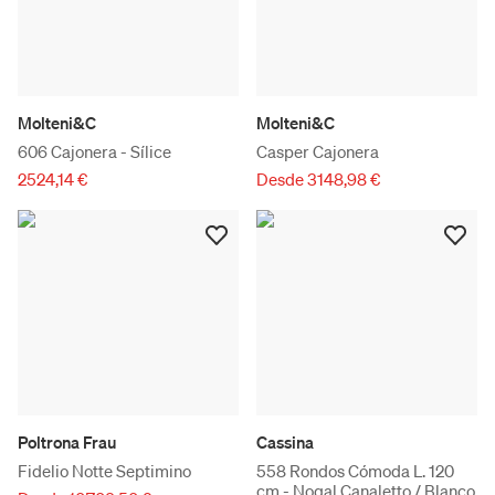
Molteni&C
Molteni&C
606 Cajonera - Sílice
Casper Cajonera
2524,14 €
Desde 3148,98 €
Poltrona Frau
Cassina
Fidelio Notte Septimino
558 Rondos Cómoda L. 120
cm - Nogal Canaletto / Blanco