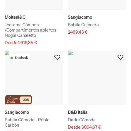
Molteni&C
Sangiacomo
Teorema Cómoda
Babila Cajonera
/Compartimentos abiertos -
2489,43 €
Nogal Canaletto
Desde 2619,35 €
En stock
the
Summer
-
30
%
Deals
Sangiacomo
B&B Italia
Babila Cómoda - Roble
Dado Cómoda
Carbón
Desde 3064,67 €