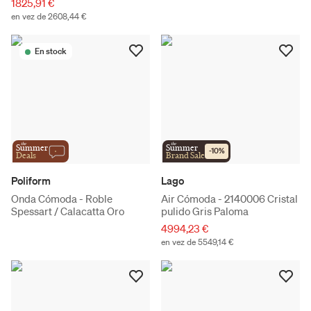
1825,91 €
en vez de 2608,44 €
En stock
the
the
Summer
Summer
-
10
%
Deals
Brand Sale
Poliform
Lago
Onda Cómoda - Roble
Air Cómoda - 2140006 Cristal
Spessart / Calacatta Oro
pulido Gris Paloma
4994,23 €
en vez de 5549,14 €