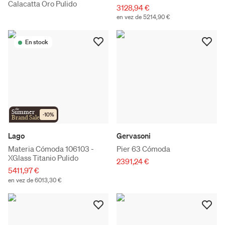
Calacatta Oro Pulido
3128,94 €
en vez de 5214,90 €
En stock
the
Summer
-
10
%
Brand Sale
Lago
Gervasoni
Materia Cómoda 106103 -
Pier 63 Cómoda
XGlass Titanio Pulido
2391,24 €
5411,97 €
en vez de 6013,30 €