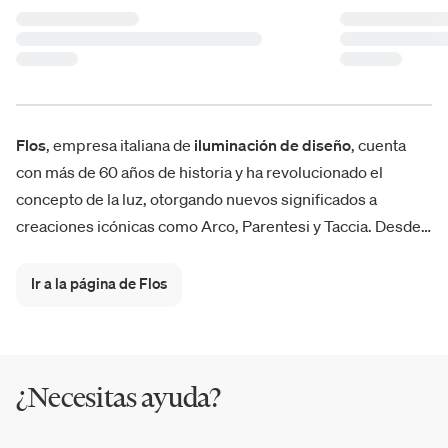
Flos
, empresa italiana de
iluminación de diseño
, cuenta
con más de 60 años de historia y ha revolucionado el
concepto de la luz, otorgando nuevos significados a
creaciones icónicas como Arco, Parentesi y Taccia. Desde
los años 60, sus lámparas han transformado la forma de
habitar los espacios. Con una visión innovadora, Flos
Ir a la página de Flos
entrelaza tecnología y emoción,
integrando la luz en la
arquitectura
y en los entornos exteriores, inspirada en la
filosofía “menos, pero mejor”.
¿Necesitas ayuda?