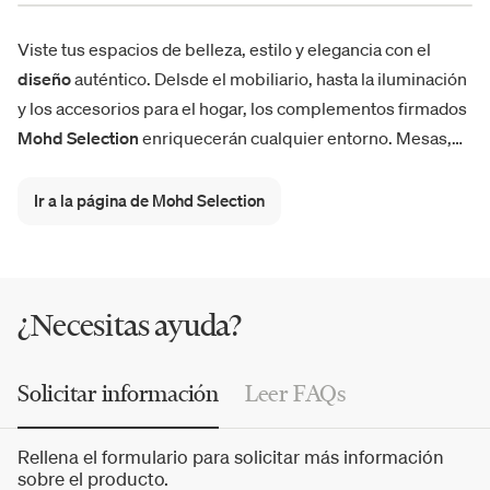
Viste tus espacios de belleza, estilo y elegancia con el
diseño
auténtico. Delsde el mobiliario, hasta la iluminación
y los accesorios para el hogar, los complementos firmados
Mohd Selection
enriquecerán cualquier entorno. Mesas,
sillas, sofás, sillones, mesitas, pufs y
muebles
para el
salón, camas, mesitas de noche, espejos y mucho más
Ir a la página de Mohd Selection
para el dormitorio: la selección se completa con
lámparas
,
jarrones, pinturas y
accesorios
decorativos, para conferir
gran carácter a tus espacios.
¿Necesitas ayuda?
Solicitar información
Leer FAQs
Rellena el formulario para solicitar más información
sobre el producto.