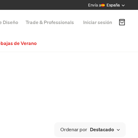
Envía a
España
de Diseño
Trade & Professionals
Iniciar sesión
bajas de Verano
Ordenar por
Destacado