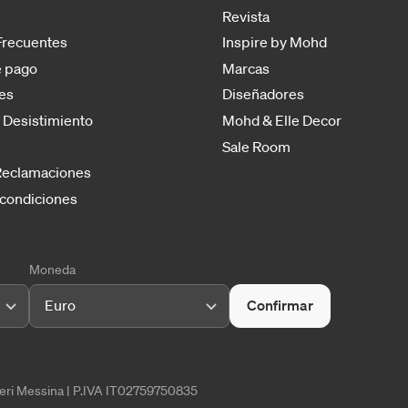
Revista
Frecuentes
Inspire by Mohd
 pago
Marcas
es
Diseñadores
 Desistimiento
Mohd & Elle Decor
Sale Room
 Reclamaciones
 condiciones
Moneda
Euro
Confirmar
tieri Messina | P.IVA IT02759750835