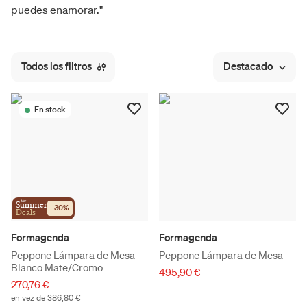
puedes enamorar."
Todos los filtros
Destacado
En stock
the
Summer
-
30
%
Deals
Formagenda
Formagenda
Peppone Lámpara de Mesa -
Peppone Lámpara de Mesa
Blanco Mate/Cromo
495,90 €
270,76 €
en vez de 386,80 €