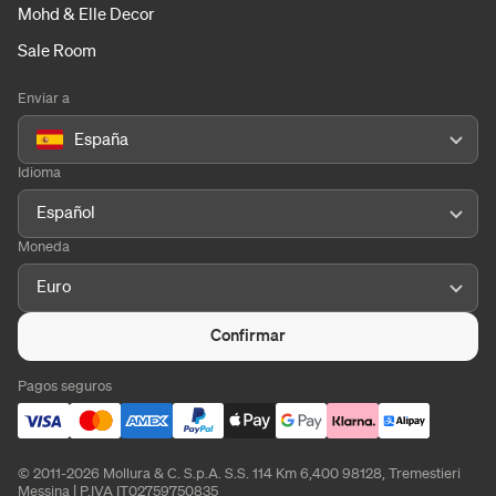
Mohd & Elle Decor
Sale Room
Enviar a
España
Idioma
Español
Moneda
Euro
Confirmar
Pagos seguros
© 2011-2026 Mollura & C. S.p.A. S.S. 114 Km 6,400 98128, Tremestieri
Messina | P.IVA IT02759750835