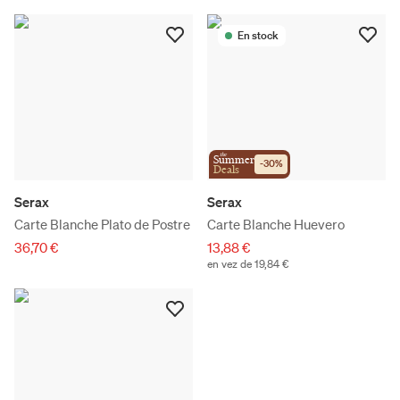
En stock
the
Summer
-
30
%
Deals
Serax
Serax
Carte Blanche Plato de Postre
Carte Blanche Huevero
36,70 €
13,88 €
en vez de 19,84 €