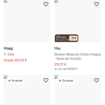
the
Summer
-
25
%
Brand Sale
Mogg
Hay
T- Silla
Bowler Mesa de Centro Negra
- Base de Granito
Desde 951,14 €
215,71 €
en vez de 287,62 €
En stock
En stock