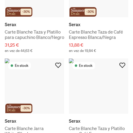
the
the
Summer
Summer
-
30
%
-
30
%
Deals
Deals
Serax
Serax
Carte Blanche Taza y Platillo
Carte Blanche Taza de Café
para capuchino Blanco/Negro
Espresso Blanca/Negra
31,25 €
13,88 €
en vez de 44,63 €
en vez de 19,84 €
En stock
En stock
the
Summer
-
30
%
Deals
Serax
Serax
Carte Blanche Jarra
Carte Blanche Taza y Platillo