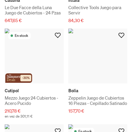
Le Due Facce della Luna
Collective Tools Juego para
Juego de Cubiertos - 24 Pzas
Servir
647,65 €
84,30 €
En stock
the
Summer
-
30
%
Deals
Cutipol
Bolia
Mezzo Juego 24 Cubiertos -
Zeppelin Juego de Cubiertos
Acero Pucido
16 Piezas - Cepillado Satinado
210,78 €
157,70 €
en vez de 301,11 €
En stock