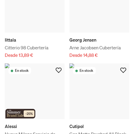
Iittala
Georg Jensen
Citterio 98 Cubertería
Arne Jacobsen Cubertería
Desde 13,89 €
Desde 14,88 €
En stock
En stock
the
Summer
-
25
%
Brand Sale
Alessi
Cutipol
Nuovo Milano Servicio de
Goa Matte Brushed All Black -