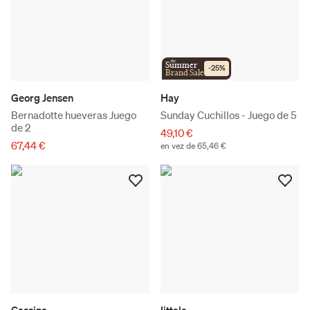
the
Summer
-
25
%
Brand Sale
Georg Jensen
Hay
Bernadotte hueveras Juego
Sunday Cuchillos - Juego de 5
de 2
49,10 €
67,44 €
en vez de 65,46 €
Cassina
Iittala