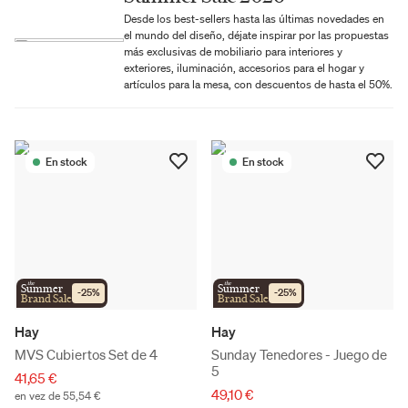
Desde los best-sellers hasta las últimas novedades en
el mundo del diseño, déjate inspirar por las propuestas
más exclusivas de mobiliario para interiores y
exteriores, iluminación, accesorios para el hogar y
artículos para la mesa, con descuentos de hasta el 50%.
En stock
En stock
the
the
Summer
Summer
-
25
%
-
25
%
Brand Sale
Brand Sale
Hay
Hay
MVS Cubiertos Set de 4
Sunday Tenedores - Juego de
5
41,65 €
49,10 €
en vez de 55,54 €