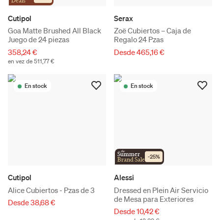
Deals
Cutipol
Serax
Goa Matte Brushed All Black
Zoë Cubiertos – Caja de
Juego de 24 piezas
Regalo 24 Pzas
358,24 €
Desde 465,16 €
en vez de 511,77 €
En stock
En stock
the
Summer
-
25
%
Brand Sale
Cutipol
Alessi
Alice Cubiertos - Pzas de 3
Dressed en Plein Air Servicio
de Mesa para Exteriores
Desde 38,68 €
Desde 10,42 €