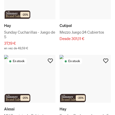
the
Summer
-
25
%
Brand Sale
Hay
Cutipol
Sunday Cucharillas - Juego de
Mezzo Juego 24 Cubiertos
5
Desde 301,11 €
37,19 €
en vez de 49,59 €
En stock
En stock
the
the
Summer
Summer
-
25
%
-
25
%
Brand Sale
Brand Sale
Alessi
Hay