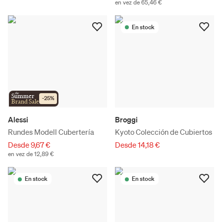
en vez de 65,46 €
En stock
the
Summer
-
25
%
Brand Sale
Alessi
Broggi
Rundes Modell Cubertería
Kyoto Colección de Cubiertos
Desde 9,67 €
Desde 14,18 €
en vez de 12,89 €
En stock
En stock