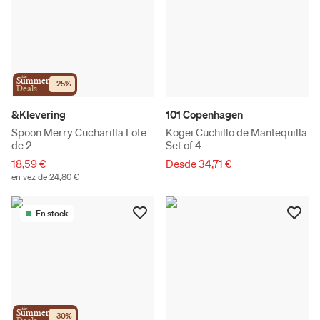
the
Summer
-
25
%
Deals
&Klevering
101 Copenhagen
Spoon Merry Cucharilla Lote
Kogei Cuchillo de Mantequilla
de 2
Set of 4
18,59 €
Desde 34,71 €
en vez de 24,80 €
En stock
the
Summer
-
30
%