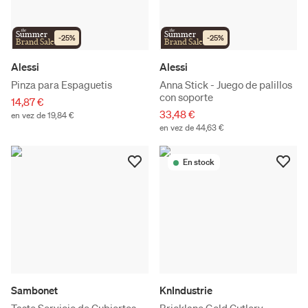
the
the
Summer
Summer
-
25
%
-
25
%
Brand Sale
Brand Sale
Alessi
Alessi
Pinza para Espaguetis
Anna Stick - Juego de palillos
con soporte
14,87 €
33,48 €
en vez de 19,84 €
en vez de 44,63 €
En stock
Sambonet
KnIndustrie
Taste Servicio de Cubiertos
Bricklane Gold Cutlery -