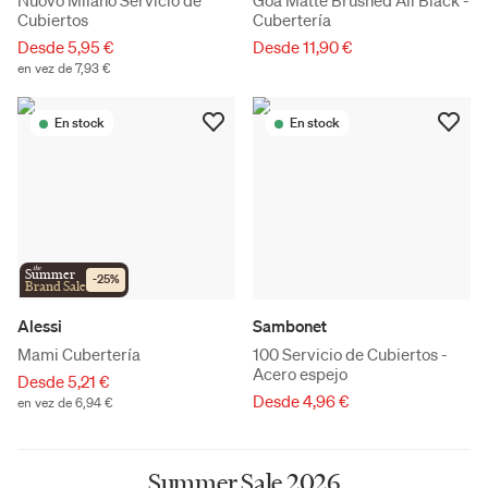
Cubiertos
Cubertería
Desde 5,95 €
Desde 11,90 €
en vez de 7,93 €
En stock
En stock
the
Summer
-
25
%
Brand Sale
Alessi
Sambonet
Mami Cubertería
100 Servicio de Cubiertos -
Acero espejo
Desde 5,21 €
Desde 4,96 €
en vez de 6,94 €
Summer Sale 2026