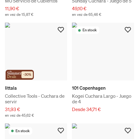
MU Servicio de Cubiertos
Sunday Cuchara - Juego de 5
11,90 €
49,10 €
en vez de 15,87 €
en vez de 65,46 €
En stock
the
Summer
-
30
%
Deals
Iittala
101 Copenhagen
Collective Tools - Cuchara de
Kogei Cuchara Largo - Juego
servir
de 4
31,93 €
Desde 34,71 €
en vez de 45,62 €
En stock