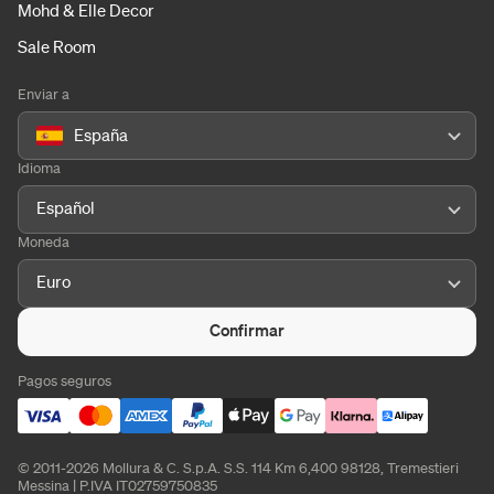
Mohd & Elle Decor
Sale Room
Enviar a
España
Idioma
Español
Moneda
Euro
Confirmar
Pagos seguros
© 2011-2026 Mollura & C. S.p.A. S.S. 114 Km 6,400 98128, Tremestieri
Messina | P.IVA IT02759750835