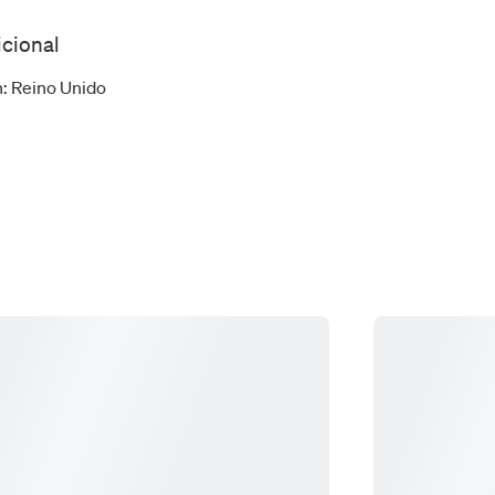
icional
n
:
Reino Unido