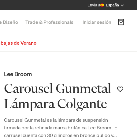
Envía a
España
de Diseño
Trade & Professionals
Iniciar sesión
bajas de Verano
Lee Broom
Carousel Gunmetal
Lámpara Colgante
Carousel Gunmetal es la lámpara de suspensión
firmada por la refinada marca británica Lee Broom . El
carrusel cuenta con 30 cilindros en bronce pulido y...