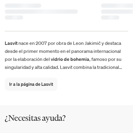
Lasvit
nace en 2007 por obra de Leon Jakimič y destaca
desde el primer momento en el panorama internacional
por la elaboración del
vidrio de bohemia
, famoso por su
singularidad y alta calidad. Lasvit combina la tradicional
elaboración del vidrio de bohemia con
tecnología
y
creatividad
. En pocos años, gracias a este sabio
Ir a la página de Lasvit
entrelazamiento, el diseño Lasvit ha sido reconocido como
líder único e indiscutible en la
iluminación
de vidrio
soplado. Nacen colecciones exclusivas como la
Lasvit
Neverending Glory
o
Lasvit Lollipop
de Klimek Boris.
¿Necesitas ayuda?
Lasvit se enorgullece de colaboraciones con numerosos
diseñadores y estudios de diseño nacionales e