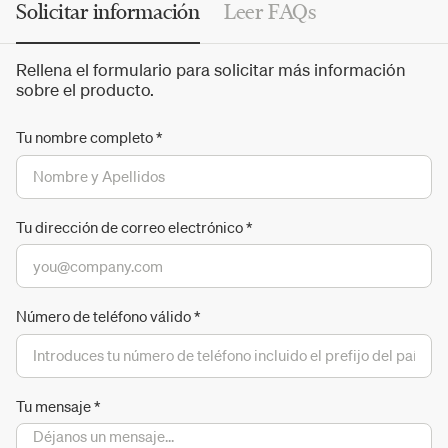
Solicitar información
Leer FAQs
internacionales, como Kengo Kuma, Yabu Pushelbe,
Maarten Baas, Campana Brothers, deFORM, Maurizio
Rellena el formulario para solicitar más información
Galante, Eva Jiřičná, Petra Krausová, y muchos otros.
sobre el producto.
Tu nombre completo
*
Tu dirección de correo electrónico
*
Número de teléfono válido
*
Tu mensaje
*