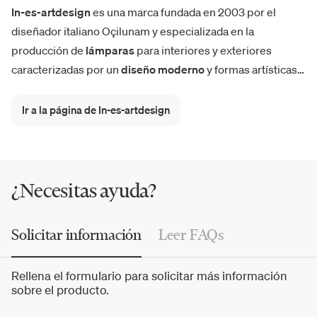
In-es-artdesign
es una marca fundada en 2003 por el
diseñador italiano Oçilunam y especializada en la
producción de
lámparas
para interiores y exteriores
caracterizadas por un
diseño moderno
y formas artísticas.
Las lámparas de mesa, colgantes, de pie, de pared o de
exterior poseen el elemento común de la
Nebulite
, una
Ir a la página de In-es-artdesign
particular resina de fibra de vidrio utilizada sola o en
combinación con otros acabados. La atención por los
objetos artesanales es una de las características
pertenecientes a la marca
Made in Italy
. Una mezcla de
¿Necesitas ayuda?
creatividad y linealidad que se casa con un juego constante
de luces y sombras deseado por la empresa.
Solicitar información
Leer FAQs
Rellena el formulario para solicitar más información
sobre el producto.