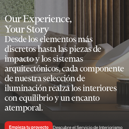
Our Experience,
Your Story
Desde los elementos más
discretos hasta las piezas de
impacto y los sistemas
arquitectónicos, cada componente
de nuestra selección de
iluminación realza los interiores
con equilibrio y un encanto
atemporal.
Empieza tu proyecto
Descubre el Servicio de Interiorismo