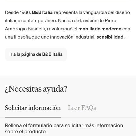
Desde 1966,
B&B Italia
representa la vanguardia del diseño
italiano contemporáneo. Nacida de la visión de Piero
Ambrogio Busnelli, revolucionó el
mobiliario moderno
con
una filosofía que une innovación industrial,
sensibilidad
estética y excelencia artesanal
. Piezas como
Camaleonda
,
Charles
,
Up
,
Le Bambole
,
Papilio
o la
mesa Tobi-Ishi
se
Ir a la página de B&B Italia
han convertido en iconos globales del diseño y símbolos
del estilo Made in Italy.
¿Necesitas ayuda?
Solicitar información
Leer FAQs
Rellena el formulario para solicitar más información
sobre el producto.