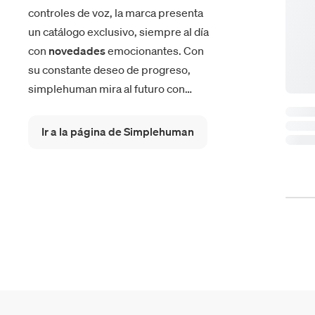
controles de voz, la marca presenta
un catálogo exclusivo, siempre al día
con
novedades
emocionantes. Con
su constante deseo de progreso,
simplehuman mira al futuro con
optimismo, buscando nuevas
opciones para llevar a cabo las
Ir a la página de Simplehuman
actividades diarias de forma
inteligente.