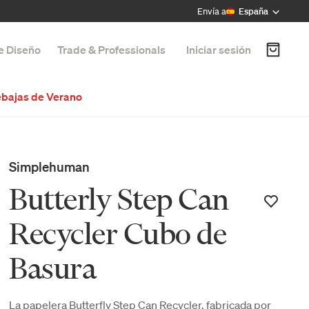
Envía a
España
de Diseño
Trade & Professionals
Iniciar sesión
bajas de Verano
Simplehuman
Butterly Step Can
Recycler Cubo de
Basura
La papelera Butterfly Step Can Recycler, fabricada por