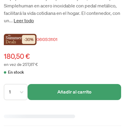
Simplehuman en acero inoxidable con pedal metálico,
facilitará la vida cotidiana en el hogar. El contenedor, con
un...
Leer todo
the
Summer
-
30
%
06
:
05
:
31
:
01
Deals
180,50 €
en vez de 257,87 €
En stock
1
Añadir al carrito