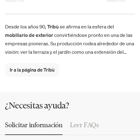
Desde los años 90,
Tribù
se afirma en la esfera del
mobiliario de exterior
convirtiéndose pronto en una de las
empresas pioneras. Su producción rodea alrededor de una
visión: ver la terraza y el jardín como una extensión del
hogar. Hoy en día, la empresa belga es conocida en más de
70 países del mundo con su riquísimo
catálogo
de
Ir a la página de Tribù
muebles para exteriores. Protagonistas de las
novedades
del año, el nuevo sofá modular Nodi y la nueva silla Senja,
que enriquecen la colección preexistente.
¿Necesitas ayuda?
Solicitar información
Leer FAQs