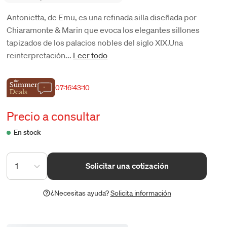
Antonietta, de Emu, es una refinada silla diseñada por
Chiaramonte & Marin que evoca los elegantes sillones
tapizados de los palacios nobles del siglo XIX.Una
reinterpretación...
Leer todo
the
Summer
07
:
16
:
43
:
10
Deals
Precio a consultar
En stock
1
Solicitar una cotización
¿Necesitas ayuda?
Solicita información