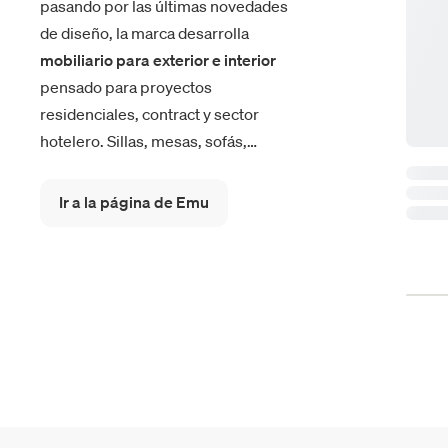
pasando por las últimas novedades
de diseño, la marca desarrolla
mobiliario para exterior e interior
pensado para proyectos
residenciales, contract y sector
hotelero. Sillas, mesas, sofás,
sillones, sombrillas y muebles de
jardín nacen de una reconocida
Ir a la página de Emu
experiencia en el trabajo del metal y
de una colaboración constante con
diseñadores internacionales.