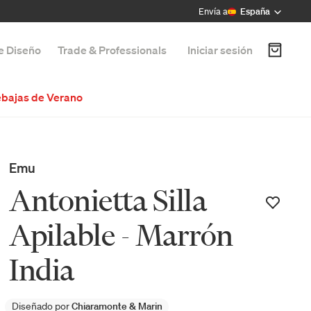
Envía a
España
de Diseño
Trade & Professionals
Iniciar sesión
bajas de Verano
Emu
Antonietta Silla
Apilable - Marrón
India
Diseñado por
Chiaramonte & Marin