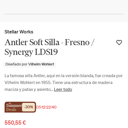
Stellar Works
Antler Soft Silla - Fresno /
Synergy LDS19
Diseñado por
Vilhelm Wohlert
La famosa silla Antler, aquí en la versión blanda, fue creada por
Vilhelm Wohlert en 1955. Tiene una estructura de madera
maciza y patas y asiento...
Leer todo
the
Summer
-
30
%
05
:
12
:
22
:
40
Deals
550,55 €