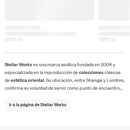
Stellar Works
es una marca asiática fundada en 2004 y
especializada en la reproducción de
colecciones
clásicas
de
estética
oriental
. Su ubicación, entre Shangai y Londres,
confirma su voluntad de servir como punto de encuentro
entre el
este
y el
oeste
del mundo. Uno de los puntos
fuertes de la marca asiática es representado por la
alta
Ir a la página de Stellar Works
calidad
de la mano de obra
artesanal
. La dirección creativa
de Stellar Works lleva la firma del estudio
Neri&Hu Design
.