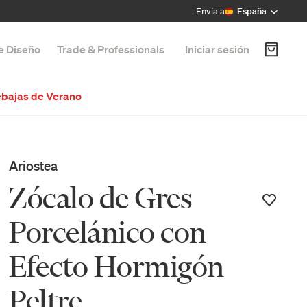
Envía a
España
de Diseño
Trade & Professionals
Iniciar sesión
bajas de Verano
Ariostea
Zócalo de Gres
Porcelánico con
Efecto Hormigón
Peltre