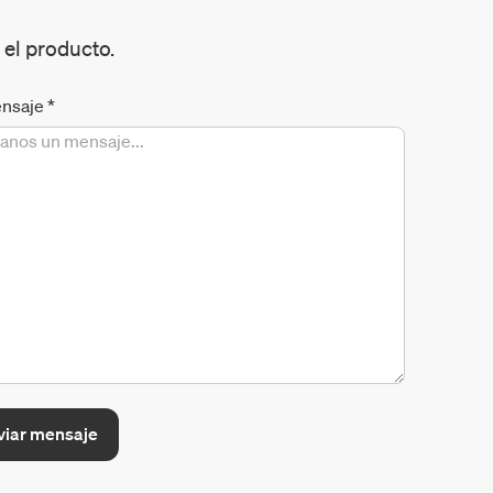
 el producto.
nsaje
*
viar mensaje