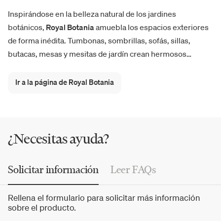
Inspirándose en la belleza natural de los jardines
botánicos,
Royal Botania
amuebla los espacios exteriores
de forma inédita. Tumbonas, sombrillas, sofás, sillas,
butacas, mesas y mesitas de jardín crean hermosos
salones al aire libre en nombre del
diseño
, del lujo y de la
funcionalidad. Desde las colecciones Ninix y Calypso,
Ir a la página de Royal Botania
pasando por los sofás
Alura Lounge
y Zenhit, hasta la
sombrilla Palma y la mesa Zidiz, el catálogo acoge un sinfín
de soluciones para zonas de piscina, terrazas y
jardines
.
¿Necesitas ayuda?
Solicitar información
Leer FAQs
Rellena el formulario para solicitar más información
sobre el producto.