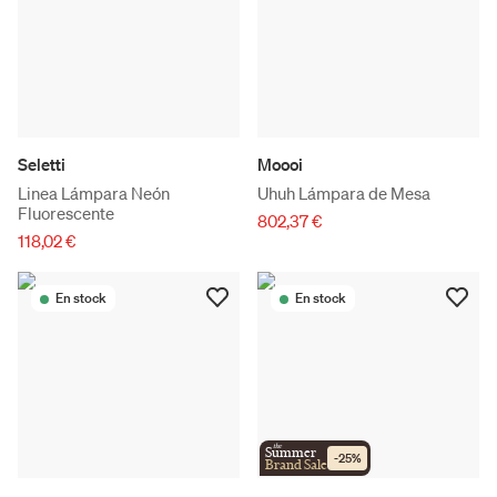
Seletti
Moooi
Linea Lámpara Neón
Uhuh Lámpara de Mesa
Fluorescente
802,37 €
118,02 €
En stock
En stock
the
Summer
-
25
%
Brand Sale