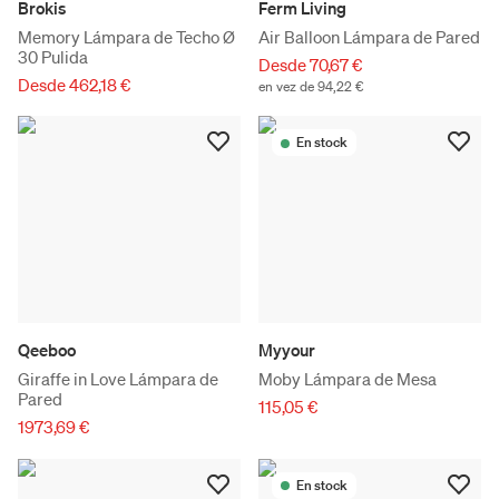
Brokis
Ferm Living
Memory Lámpara de Techo Ø
Air Balloon Lámpara de Pared
30 Pulida
Desde 70,67 €
Desde 462,18 €
en vez de 94,22 €
En stock
Qeeboo
Myyour
Giraffe in Love Lámpara de
Moby Lámpara de Mesa
Pared
115,05 €
1973,69 €
En stock