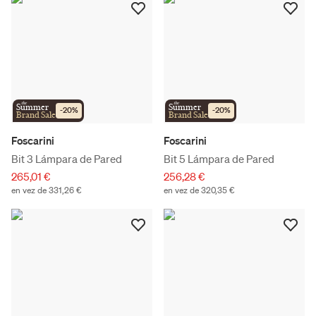
the
the
Summer
Summer
-
20
%
-
20
%
Brand Sale
Brand Sale
Foscarini
Foscarini
Bit 3 Lámpara de Pared
Bit 5 Lámpara de Pared
265,01 €
256,28 €
en vez de 331,26 €
en vez de 320,35 €