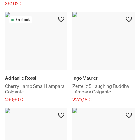
361,02 €
En stock
Adriani e Rossi
Ingo Maurer
Cherry Lamp Small Lámpara
Zettel'z 5 Laughing Buddha
Colgante
Lámpara Colgante
290,60 €
2277,18 €