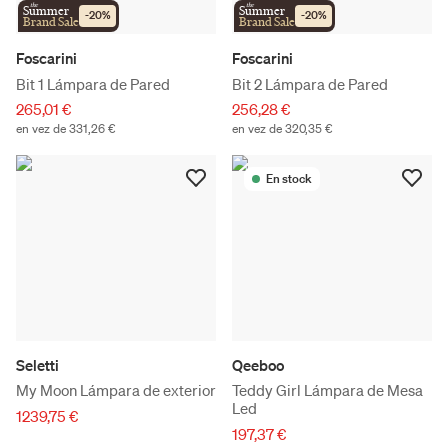
the
the
Summer
Summer
-
20
%
-
20
%
Brand Sale
Brand Sale
Foscarini
Foscarini
Bit 1 Lámpara de Pared
Bit 2 Lámpara de Pared
265,01 €
256,28 €
en vez de 331,26 €
en vez de 320,35 €
En stock
Seletti
Qeeboo
My Moon Lámpara de exterior
Teddy Girl Lámpara de Mesa
Led
1239,75 €
197,37 €