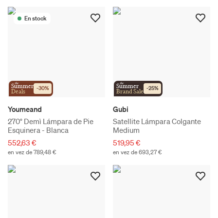
En stock
the
the
Summer
Summer
-
30
%
-
25
%
Deals
Brand Sale
Youmeand
Gubi
270° Demì Lámpara de Pie
Satellite Lámpara Colgante
Esquinera - Blanca
Medium
552,63 €
519,95 €
en vez de 789,48 €
en vez de 693,27 €