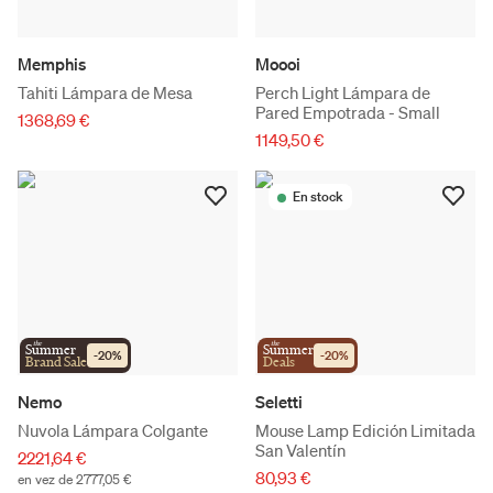
Memphis
Moooi
Tahiti Lámpara de Mesa
Perch Light Lámpara de
Pared Empotrada - Small
1368,69 €
1149,50 €
En stock
the
the
Summer
Summer
-
20
%
-
20
%
Brand Sale
Deals
Nemo
Seletti
Nuvola Lámpara Colgante
Mouse Lamp Edición Limitada
San Valentín
2221,64 €
80,93 €
en vez de 2777,05 €