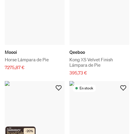
Moooi
Qeeboo
Horse Lámpara de Pie
Kong XS Velvet Finish
Lámpara de Pie
7275,87 €
395,73 €
En stock
the
Summer
-
20
%
Brand Sale