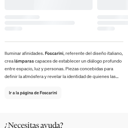
Iluminar afinidades.
Foscarini
, referente del diseño italiano,
crea
lámparas
capaces de establecer un diálogo profundo
entre espacio, luz y personas. Piezas concebidas para
definir la atmósfera y revelar la identidad de quienes las
habitan. Desde iconos consagrados como
Caboche
,
Twiggy
,
Gregg
,
Spokes
y
Lumiere
, hasta colecciones
Ir a la página de Foscarini
emblemáticas como
Chouchin
y
Rituals
, la luz Foscarini
trasciende la materia para contribuir de forma decisiva a la
cultura contemporánea del diseño.
¿Necesitas ayuda?