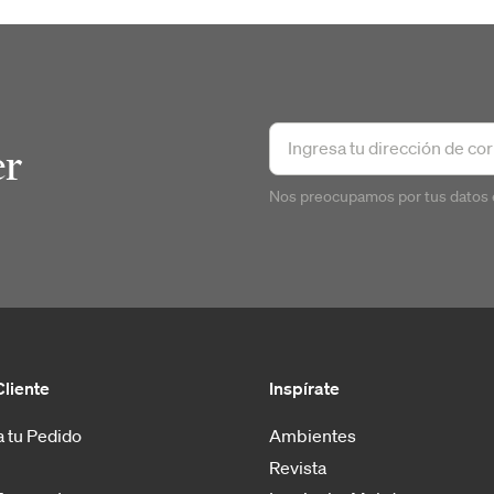
er
Nos preocupamos por tus datos 
Cliente
Inspírate
 tu Pedido
Ambientes
Revista