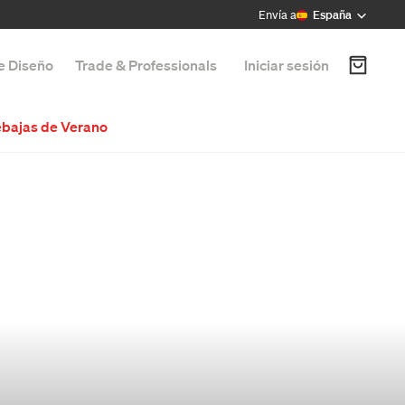
Envía a
España
de Diseño
Trade & Professionals
Iniciar sesión
bajas de Verano