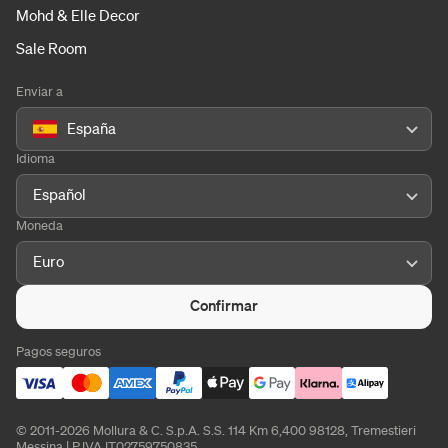
Mohd & Elle Decor
Sale Room
Enviar a
España
Idioma
Español
Moneda
Euro
Confirmar
Pagos seguros
© 2011-2026 Mollura & C. S.p.A. S.S. 114 Km 6,400 98128, Tremestieri
Messina | P.IVA IT02759750835