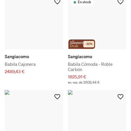
En stock
the
Summer
-
30
%
Deals
Sangiacomo
Sangiacomo
Babila Cajonera
Babila Cómoda - Roble
Carbón
2489,43 €
1825,91 €
en vez de 2608,44 €