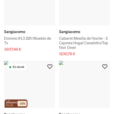
Sangiacomo
Sangiacomo
Domino IN.3 22N Mueble de
Cabaret Mesilla de Noche - 2
Tv
Cajones Nogal Canaletto/Top
Noir Desir
3937,46 €
1236,78 €
En stock
the
Summer
-
25
%
Deals