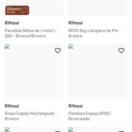
the
Summer
Deals
Riflessi
Riflessi
Paradise Mesa de cristal L.
IRON Big Lámpara de Pie -
220 - Bronce/Bronce
Bronce
Riflessi
Riflessi
Sinuo Espejo Rectangular -
Pandora Espejo Ø120 -
Bronce
Bronceado