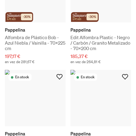
the
the
Summer
Summer
-
30
%
-
30
%
Deals
Deals
Pappelina
Pappelina
Alfombra de Plástico Bob -
Edit Alfombra Plastic - Negro
Azul Niebla / Vainilla - 70x225
/ Carbón / Granito Metalizado
cm
- 70x200 cm
197,17 €
185,37 €
en vez de 281,67 €
en vez de 264,81 €
En stock
En stock
Pappelina
Pappelina