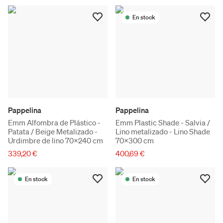
En stock
Pappelina
Pappelina
Emm Alfombra de Plástico -
Emm Plastic Shade - Salvia /
Patata / Beige Metalizado -
Lino metalizado - Lino Shade
Urdimbre de lino 70x240 cm
70x300 cm
339,20 €
400,69 €
En stock
En stock