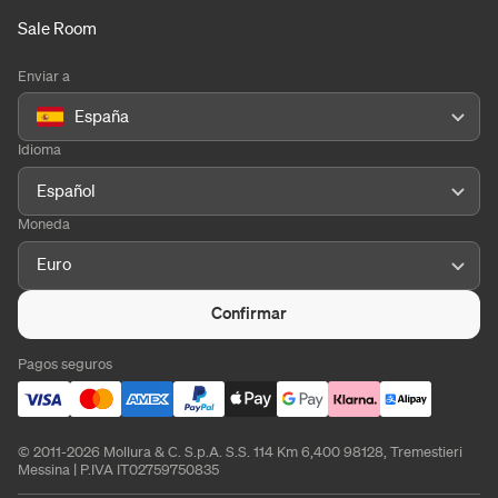
Sale Room
Enviar a
España
Idioma
Español
Moneda
Euro
Confirmar
Pagos seguros
© 2011-2026 Mollura & C. S.p.A. S.S. 114 Km 6,400 98128, Tremestieri
Messina | P.IVA IT02759750835