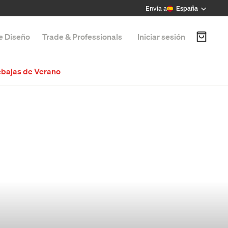
Envía a
España
de Diseño
Trade & Professionals
Iniciar sesión
bajas de Verano