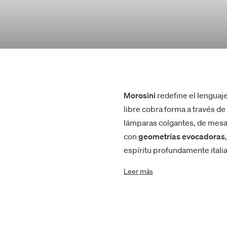
Morosini
redefine el lenguaje
libre cobra forma a través de
lámparas colgantes, de mesa
con
geometrías evocadoras
espíritu profundamente itali
Leer más