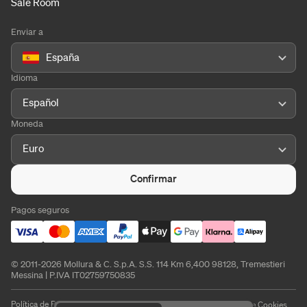
Sale Room
Enviar a
España
Idioma
Español
Moneda
Euro
Confirmar
Pagos seguros
© 2011-2026 Mollura & C. S.p.A. S.S. 114 Km 6,400 98128, Tremestieri
Messina | P.IVA IT02759750835
Política de Privacidad
Política de Cookies
Aviso Legal
Preferencias de Cookies