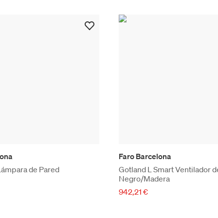
lona
Faro Barcelona
 Lámpara de Pared
Gotland L Smart Ventilador d
Negro/Madera
942,21 €