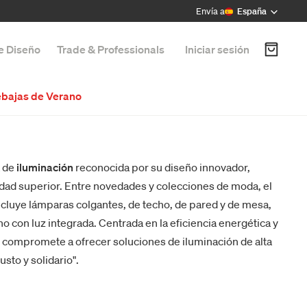
Envía a
España
de Diseño
Trade & Professionals
Iniciar sesión
bajas de Verano
 de
iluminación
reconocida por su diseño innovador,
idad superior. Entre novedades y colecciones de moda, el
ncluye lámparas colgantes, de techo, de pared y de mesa,
o con luz integrada. Centrada en la eficiencia energética y
e compromete a ofrecer soluciones de iluminación de alta
sto y solidario".