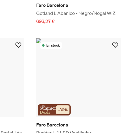
Faro Barcelona
Gotland L Abanico - Negro/Nogal WIZ
693,27 €
En stock
the
Summer
-
30
%
Deals
Faro Barcelona
ortátil de
Rudder L 4 LED Ventilador -