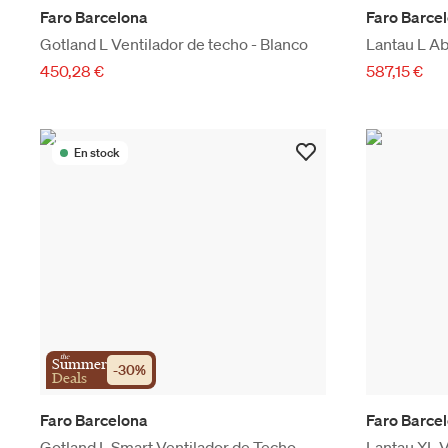
Faro Barcelona
Faro Barce
Gotland L Ventilador de techo - Blanco
Lantau L A
450,28 €
587,15 €
En stock
the
Summer
-
30
%
Deals
Faro Barcelona
Faro Barce
Gotland L Smart Ventilador de Techo -
Lantau XL V