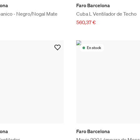
lona
Faro Barcelona
banico - Negro/Nogal Mate
Cuba L Ventilador de Techo
560,37 €
En stock
lona
Faro Barcelona
entilador
Mavis 200 Lámpara de Mesa P