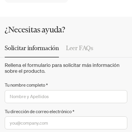
transparente
The Glass Pot
hasta el funcional mango
ABCT
, KnIndustrie fabrica ollas, sartenes, cubiertos,
cacerolas, tablas de corte y accesorios de tonos preciosos
y sofisticados.
¿Necesitas ayuda?
Solicitar información
Leer FAQs
Rellena el formulario para solicitar más información
sobre el producto.
Tu nombre completo
*
Tu dirección de correo electrónico
*