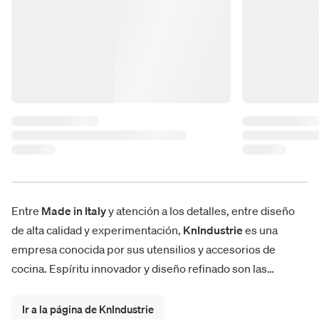
Entre
Made in Italy
y atención a los detalles, entre diseño
de alta calidad y experimentación,
KnIndustrie
es una
empresa conocida por sus utensilios y accesorios de
cocina. Espíritu innovador y diseño refinado son las
consignas de un catálogo siempre rico en propuestas
emocionantes y actuales. Desde la icónica olla
Ir a la página de KnIndustrie