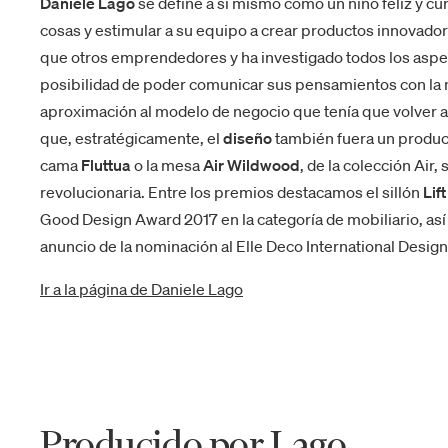
Daniele Lago
se define a sí mismo como un niño feliz y cu
cosas y estimular a su equipo a crear productos innovado
que otros emprendedores y ha investigado todos los aspe
posibilidad de poder comunicar sus pensamientos con la m
aproximación al modelo de negocio que tenía que volver a 
que, estratégicamente, el
diseño
también fuera un product
cama
Fluttua
o la mesa
Air Wildwood
, de la colección Air,
revolucionaria. Entre los premios destacamos el sillón
Lift
Good Design Award 2017 en la categoría de mobiliario, así
anuncio de la nominación al Elle Deco International Desig
Ir a la página de Daniele Lago
Producido por Lago