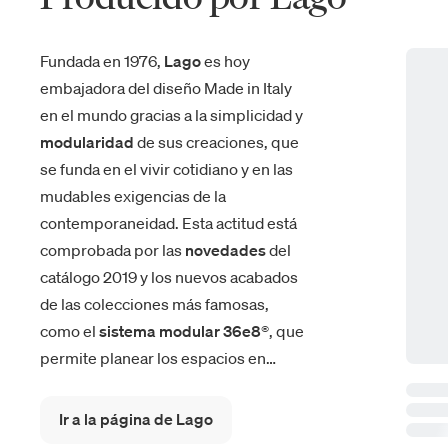
Fundada en 1976,
Lago
es hoy
embajadora del diseño Made in Italy
en el mundo gracias a la simplicidad y
modularidad
de sus creaciones, que
se funda en el vivir cotidiano y en las
mudables exigencias de la
contemporaneidad. Esta actitud está
comprobada por las
novedades
del
catálogo 2019 y los nuevos acabados
de las colecciones más famosas,
como el
sistema modular 36e8®
, que
permite planear los espacios en
libertad total, ahora presentado
también en la elegante versión
Ir a la página de Lago
XGlass y con soportes de metal, y la