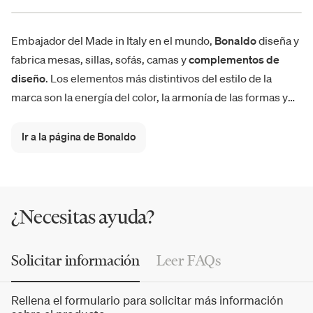
Embajador del Made in Italy en el mundo,
Bonaldo
diseña y
fabrica mesas, sillas, sofás, camas y
complementos de
diseño
. Los elementos más distintivos del estilo de la
marca son la energía del color, la armonía de las formas y
de las líneas geométricas, la funcionalidad y el confort. La
mesa Big Table, diseñada por Alain Gilles, se ha convertido
Ir a la página de Bonaldo
en un icono del estilo Bonaldo, caracterizada por una base
con patas coloridas cortadas con láser, aportando
dinamismo y gran estabilidad visual.
¿Necesitas ayuda?
Solicitar información
Leer FAQs
Rellena el formulario para solicitar más información