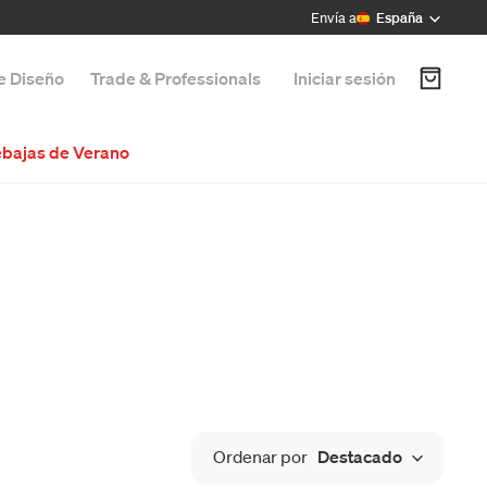
Envía a
España
de Diseño
Trade & Professionals
Iniciar sesión
bajas de Verano
Ordenar por
Destacado