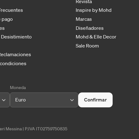
Revista
Frecuentes
Inspire by Mohd
 pago
Marcas
es
Diseñadores
 Desistimiento
Mohd & Elle Decor
Sale Room
 Reclamaciones
 condiciones
Moneda
Euro
Confirmar
tieri Messina | P.IVA IT02759750835