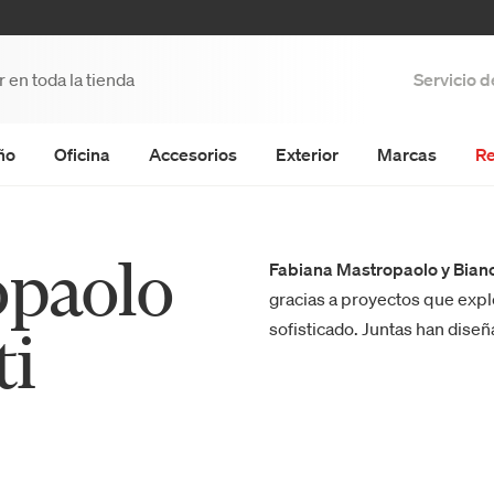
Servicio 
ño
Oficina
Accesorios
Exterior
Marcas
Re
opaolo
Fabiana Mastropaolo y Bianc
gracias a proyectos que expl
sofisticado. Juntas han dise
ti