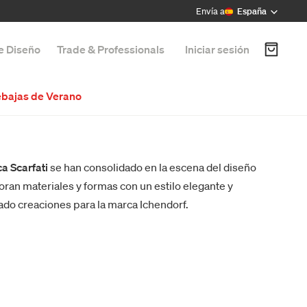
Envía a
España
de Diseño
Trade & Professionals
Iniciar sesión
bajas de Verano
a Scarfati
se han consolidado en la escena del diseño
oran materiales y formas con un estilo elegante y
ñado creaciones para la marca Ichendorf.