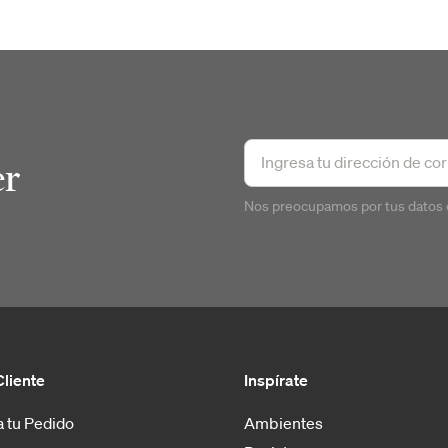
er
Nos preocupamos por tus datos 
Cliente
Inspírate
 tu Pedido
Ambientes