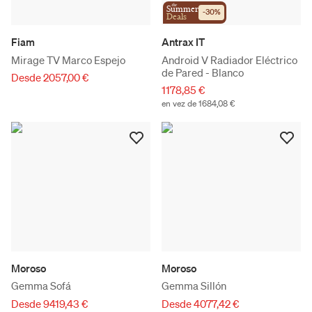
the
Summer
-
30
%
Deals
Fiam
Antrax IT
Mirage TV Marco Espejo
Android V Radiador Eléctrico
de Pared - Blanco
Desde 2057,00 €
1178,85 €
en vez de 1684,08 €
Moroso
Moroso
Gemma Sofá
Gemma Sillón
Desde 9419,43 €
Desde 4077,42 €