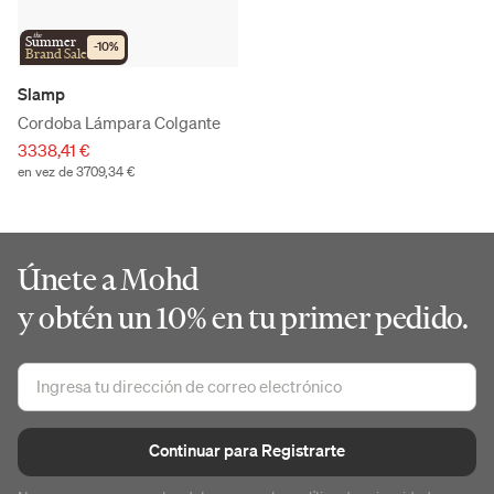
the
Summer
-
10
%
Brand Sale
Slamp
Cordoba Lámpara Colgante
3338,41 €
en vez de 3709,34 €
Únete a Mohd
y obtén un 10% en tu primer pedido.
Continuar para Registrarte