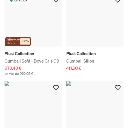
En stock
the
Summer
-
30
%
Deals
Plust Collection
Plust Collection
Gumball Sofá - Dove Gris G9
Gumball Sillón
673,43 €
411,60 €
en vez de 962,05 €