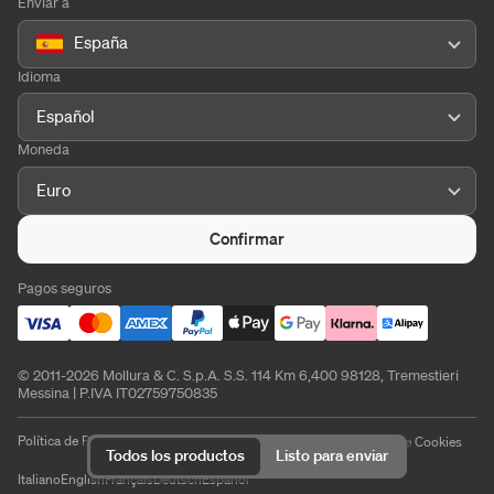
Enviar a
España
Idioma
Español
Moneda
Euro
Confirmar
Pagos seguros
© 2011-2026 Mollura & C. S.p.A. S.S. 114 Km 6,400 98128, Tremestieri
Messina | P.IVA IT02759750835
Política de Privacidad
Política de Cookies
Aviso Legal
Preferencias de Cookies
Todos los productos
Listo para enviar
Italiano
English
Français
Deutsch
Español