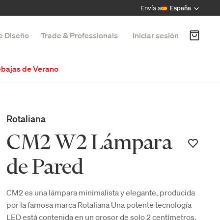
Envía a
España
de Diseño
Trade & Professionals
Iniciar sesión
bajas de Verano
Rotaliana
CM2 W2 Lámpara
de Pared
CM2 es una lámpara minimalista y elegante, producida
por la famosa marca Rotaliana Una potente tecnología
LED está contenida en un grosor de solo 2 centímetros.