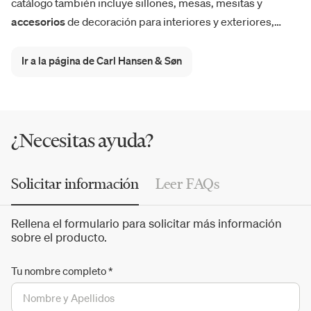
catálogo también incluye sillones, mesas, mesitas y
accesorios
de decoración para interiores y exteriores,
entre novedades y productos icónicos. Entre estos últimos
destacan las creaciones del diseñador Hans J. Wegner que
Ir a la página de Carl Hansen & Søn
firma para Carl Hansen & Søn cientos de
sillas
, incluyendo
las famosas CH23,
CH24 Wishbone Chair
, CH07 Shell
Chair, CH33T Dining Chair y la mesa de centro CH008.
¿Necesitas ayuda?
Solicitar información
Leer FAQs
Rellena el formulario para solicitar más información
sobre el producto.
Tu nombre completo
*