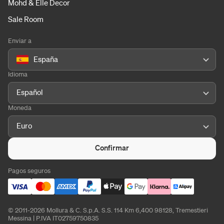
Mohd & Elle Decor
Sale Room
Enviar a
España
Idioma
Español
Moneda
Euro
Confirmar
Pagos seguros
© 2011-2026 Mollura & C. S.p.A. S.S. 114 Km 6,400 98128, Tremestieri
Messina | P.IVA IT02759750835