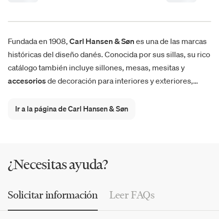
Fundada en 1908,
Carl Hansen & Søn
es una de las marcas
históricas del diseño danés. Conocida por sus sillas, su rico
catálogo también incluye sillones, mesas, mesitas y
accesorios
de decoración para interiores y exteriores,
entre novedades y productos icónicos. Entre estos últimos
destacan las creaciones del diseñador Hans J. Wegner que
Ir a la página de Carl Hansen & Søn
firma para Carl Hansen & Søn cientos de
sillas
, incluyendo
las famosas CH23,
CH24 Wishbone Chair
, CH07 Shell
Chair, CH33T Dining Chair y la mesa de centro CH008.
¿Necesitas ayuda?
Solicitar información
Leer FAQs