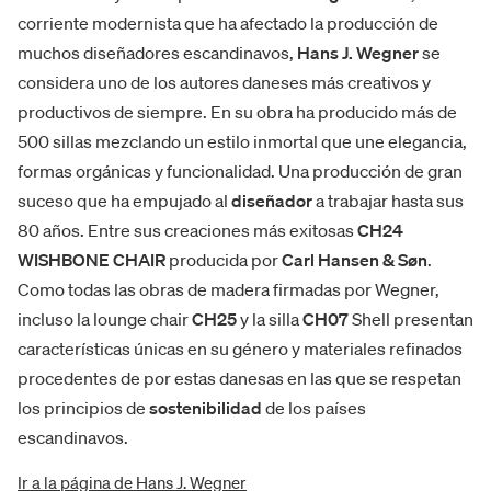
corriente modernista que ha afectado la producción de
muchos diseñadores escandinavos,
Hans J. Wegner
se
considera uno de los autores daneses más creativos y
productivos de siempre. En su obra ha producido más de
500 sillas mezclando un estilo inmortal que une elegancia,
formas orgánicas y funcionalidad. Una producción de gran
suceso que ha empujado al
diseñador
a trabajar hasta sus
80 años. Entre sus creaciones más exitosas
CH24
WISHBONE CHAIR
producida por
Carl Hansen & Søn
.
Como todas las obras de madera firmadas por Wegner,
incluso la lounge chair
CH25
y la silla
CH07
Shell presentan
características únicas en su género y materiales refinados
procedentes de por estas danesas en las que se respetan
los principios de
sostenibilidad
de los países
escandinavos.
Ir a la página de Hans J. Wegner