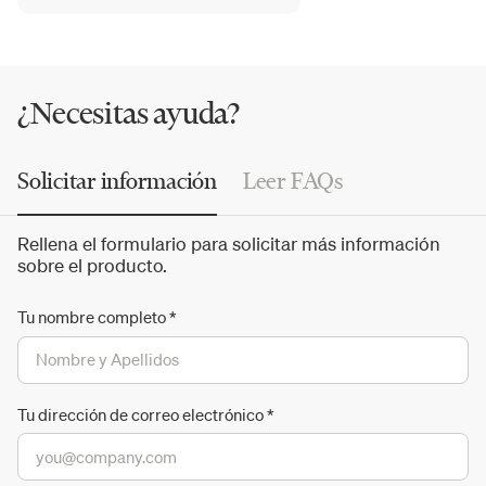
firma para Carl Hansen & Søn cientos de
sillas
, incluyendo
las famosas CH23,
CH24 Wishbone Chair
, CH07 Shell
Chair, CH33T Dining Chair y la mesa de centro CH008.
¿Necesitas ayuda?
Solicitar información
Leer FAQs
Rellena el formulario para solicitar más información
sobre el producto.
Tu nombre completo
*
Tu dirección de correo electrónico
*