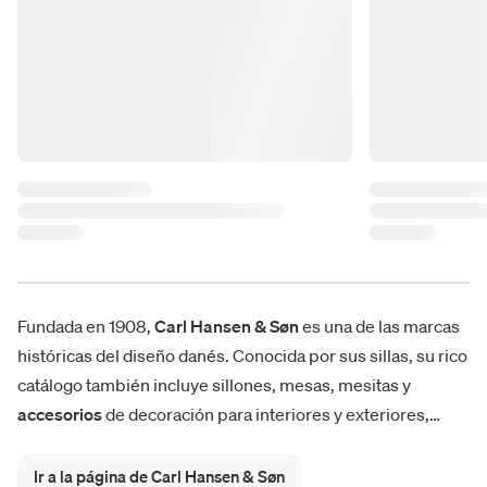
Fundada en 1908,
Carl Hansen & Søn
es una de las marcas
históricas del diseño danés. Conocida por sus sillas, su rico
catálogo también incluye sillones, mesas, mesitas y
accesorios
de decoración para interiores y exteriores,
entre novedades y productos icónicos. Entre estos últimos
destacan las creaciones del diseñador Hans J. Wegner que
Ir a la página de Carl Hansen & Søn