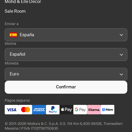
Mohd & Elle Decor
Sale Room
Enviar a
España
Idioma
Español
Moneda
Euro
Confirmar
Pagos seguros
© 2011-2026 Mollura & C. S.p.A. S.S. 114 Km 6,400 98128, Tremestieri
Messina | P.IVA IT02759750835