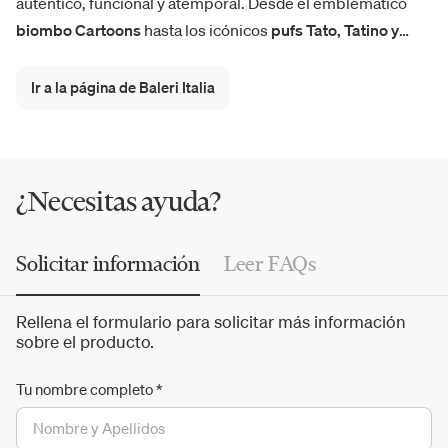
auténtico, funcional y atemporal. Desde el emblemático
biombo Cartoons
hasta los icónicos
pufs Tato, Tatino y
Tatone
, la marca combina una estética sobria y visionaria
con una profunda investigación técnica y expresiva. Su
Ir a la página de Baleri Italia
estilo, pragmático y poético, persigue la creación de
objetos coherentes, no efímeros y universales.
¿Necesitas ayuda?
Solicitar información
Leer FAQs
Rellena el formulario para solicitar más información
sobre el producto.
Tu nombre completo
*