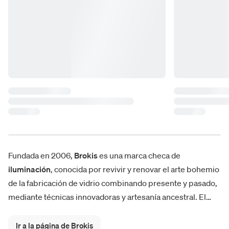
Fundada en 2006,
Brokis
es una marca checa de
iluminación
, conocida por revivir y renovar el arte bohemio
de la fabricación de vidrio combinando presente y pasado,
mediante técnicas innovadoras y artesanía ancestral. El
vidrio luminoso de formas sencillas, suaves y elegantes
caracteriza las lámparas Brokis: basta pensar en las
Ir a la página de Brokis