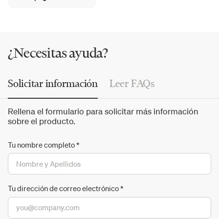
famosas
colecciones Memory
,
Knot
, Balloons, Mona,
Muffins
y Shadows. Desde las piezas icónicas hasta las
recién llegadas, la marca recurre a la imaginación de
renombrados diseñadores checos e internacionales.
¿Necesitas ayuda?
Solicitar información
Leer FAQs
Rellena el formulario para solicitar más información
sobre el producto.
Tu nombre completo
*
Tu dirección de correo electrónico
*