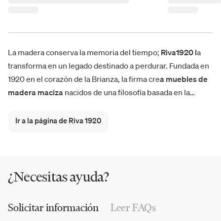
La madera conserva la memoria del tiempo;
Riva1920 l
a
transforma en un legado destinado a perdurar. Fundada en
1920 en el corazón de la Brianza, la firma cre
a muebles de
madera maciza
nacidos de una filosofía basada en la
tradición artesanal
,
la creatividad
y
la sostenibilidad
.
Mesas, librerías, sillas, sillones, camas y complementos
Ir a la página de Riva 1920
para el salón y el dormitorio componen un catálogo de
mobiliario personalizable y flexible que expresa la
excelencia del saber hacer italiano.
¿Necesitas ayuda?
Solicitar información
Leer FAQs