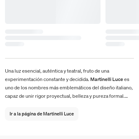
Una luz esencial, auténtica y teatral, fruto de una
experimentación constante y decidida.
Martinelli Luce
es
uno de los nombres más emblemáticos del diseño italiano,
capaz de unir rigor proyectual, belleza y pureza formal.
Desde la
icónica lámpara Pipistrello
de
Gae Aulenti
, hasta
las visionarias
Cobra y Serpente
de Elio Martinelli, cada
Ir a la página de Martinelli Luce
creación de Martinelli Luce estimula la imaginación,
iluminando con carácter y singularidad espacios privados,
oficinas y entornos contract.