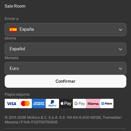
Sale Room
Enviar a
España
Idioma
Español
Moneda
Euro
Confirmar
Pagos seguros
© 2011-2026 Mollura & C. S.p.A. S.S. 114 Km 6,400 98128, Tremestieri
Messina | P.IVA IT02759750835