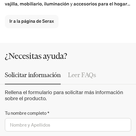
vajilla
,
mobiliario
,
iluminación
y
accesorios para el hogar
que combinan estética y utilidad. Cada pieza, elaborada
con materiales de alta calidad, transforma los espacios con
Ir a la página de Serax
sofisticación y equilibrio. Diseñado en Europa y fabricado
en todo el mundo, Serax representa la
excelencia en el
diseño
para quienes buscan un estilo de vida exclusivo.
¿Necesitas ayuda?
Solicitar información
Leer FAQs
Rellena el formulario para solicitar más información
sobre el producto.
Tu nombre completo
*