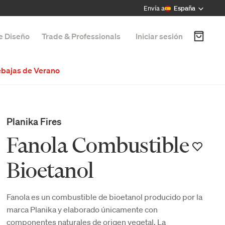
Envía a
España
de Diseño
Trade & Professionals
Iniciar sesión
bajas de Verano
Planika Fires
Fanola Combustible
Bioetanol
Fanola es un combustible de bioetanol producido por la
marca Planika y elaborado únicamente con
componentes naturales de origen vegetal. La