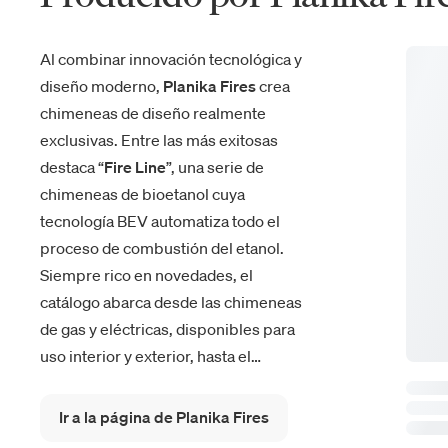
Al combinar innovación tecnológica y
diseño moderno,
Planika Fires
crea
chimeneas de diseño realmente
exclusivas. Entre las más exitosas
destaca “
Fire Line
”, una serie de
chimeneas de bioetanol cuya
tecnología BEV automatiza todo el
proceso de combustión del etanol.
Siempre rico en novedades, el
catálogo abarca desde las chimeneas
de gas y eléctricas, disponibles para
uso interior y exterior, hasta el
famoso modelo
FLA3,
innovador en
términos de sostenibilidad ecológica
Ir a la página de Planika Fires
y tecnología vanguardista.