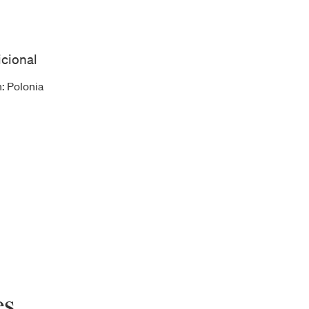
icional
n
:
Polonia
es