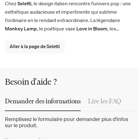
Chez
Seletti
, le design italien rencontre l’univers pop : une
esthétique audacieuse et impertinente qui sublime
l’ordinaire en le rendant extraordinaire. La légendaire
Monkey Lamp
, le poétique vase
Love in Bloom
, les
collections iconiques
Toiletpaper
et
Kintsugi
, ainsi qu’une
série de
miroirs
singuliers, ont redéfini les codes du
Aller à la page de Seletti
design, donnant vie à un catalogue de
luminaires
, de
mobilier
, d’accessoires et d’objets étonnants. Ici, l’art se
mêle au quotidien, insufflant humour, couleur et
imagination aux intérieurs contemporains.
Besoin d'aide ?
Demander des informations
Lire les FAQ
Remplissez le formulaire pour demander plus d'infos
sur le produit.