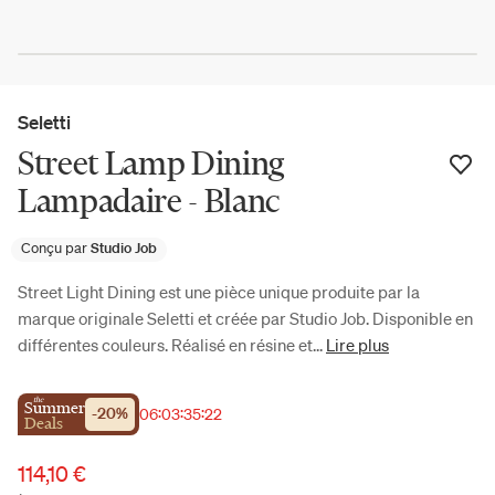
Seletti
Street Lamp Dining
Lampadaire - Blanc
Conçu par
Studio Job
Street Light Dining est une pièce unique produite par la
marque originale Seletti et créée par Studio Job. Disponible en
différentes couleurs. Réalisé en résine et...
Lire plus
the
Summer
-
20
%
06
:
03
:
35
:
22
Deals
114,10 €