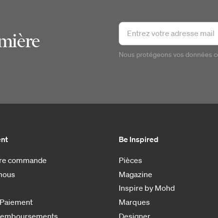
emière
Nous protégeons vos données 
ent
Be Inspired
otre commande
Pièces
nous
Magazine
Inspire by Mohd
 Paiement
Marques
 remboursements
Designer