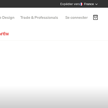
Expédier vers
France
e Design
Trade & Professionals
Se connecter
d'Été