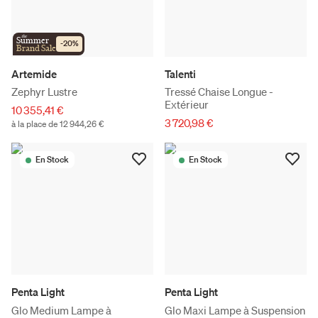
the
Summer
-
20
%
Brand Sale
Artemide
Talenti
Zephyr Lustre
Tressé Chaise Longue -
Extérieur
10 355,41 €
3 720,98 €
à la place de 12 944,26 €
En Stock
En Stock
Penta Light
Penta Light
Glo Medium Lampe à
Glo Maxi Lampe à Suspension