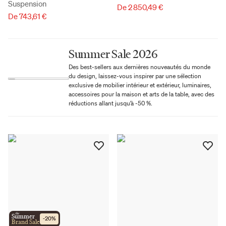
Suspension
De 2 850,49 €
De 743,61 €
Summer Sale 2026
Des best-sellers aux dernières nouveautés du monde
du design, laissez-vous inspirer par une sélection
exclusive de mobilier intérieur et extérieur, luminaires,
accessoires pour la maison et arts de la table, avec des
réductions allant jusqu’à -50 %.
the
Summer
-
20
%
Brand Sale