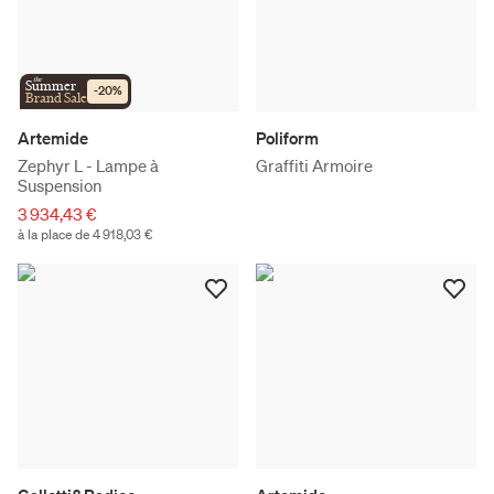
the
Summer
-
20
%
Brand Sale
Artemide
Poliform
Zephyr L - Lampe à
Graffiti Armoire
Suspension
3 934,43 €
à la place de 4 918,03 €