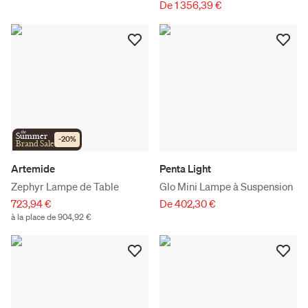
De 1 356,39 €
the
Summer
-
20
%
Brand Sale
Artemide
Penta Light
Zephyr Lampe de Table
Glo Mini Lampe à Suspension
723,94 €
De 402,30 €
à la place de 904,92 €