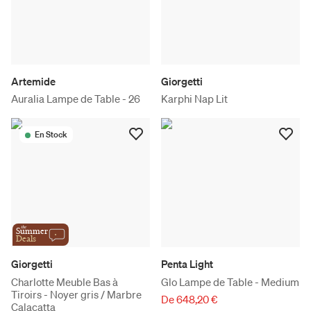
Artemide
Giorgetti
Auralia Lampe de Table - 26
Karphi Nap Lit
En Stock
the
Summer
Deals
Giorgetti
Penta Light
Charlotte Meuble Bas à
Glo Lampe de Table - Medium
Tiroirs - Noyer gris / Marbre
De 648,20 €
Calacatta