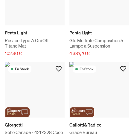
Penta Light
Penta Light
Rosace Type A On/Off -
Glo Multiple Composition 5
Titane Mat
Lampe à Suspension
102,30 €
4 337,70 €
En Stock
En Stock
the
the
Summer
Summer
Deals
Deals
Giorgetti
Gallotti&Radice
Soho Canapé - 421x328 Cocò
Grace Bureau