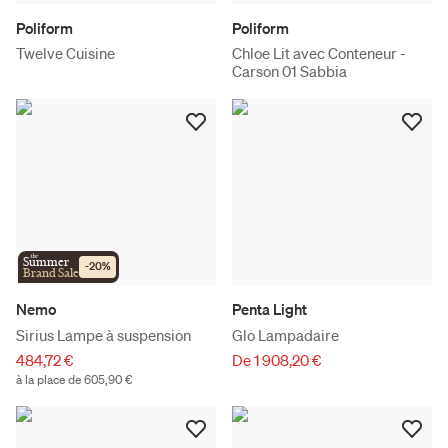
Poliform
Poliform
Twelve Cuisine
Chloe Lit avec Conteneur -
Carson 01 Sabbia
the
Summer
-
20
%
Brand Sale
Nemo
Penta Light
Sirius Lampe à suspension
Glo Lampadaire
484,72 €
De 1 908,20 €
à la place de 605,90 €