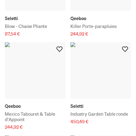
Seletti
Qeeboo
Blow - Chaise Pliante
Killer Porte-parapluies
87,54 €
244,92 €
Qeeboo
Seletti
Mexico Tabouret & Table
Industry Garden Table ronde
d'Appoint
450,49 €
244,92 €