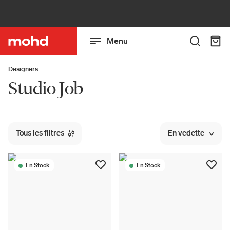
Menu
Designers
Studio Job
Tous les filtres
En vedette
En Stock
En Stock