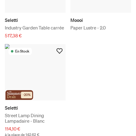
Seletti
Moooi
Industry Garden Table carrée
Paper Lustre - 2.0
517,38 €
En Stock
the
Summer
-
20
%
Deals
Seletti
Street Lamp Dining
Lampadaire - Blanc
114,10 €
à la place de 142,62 €