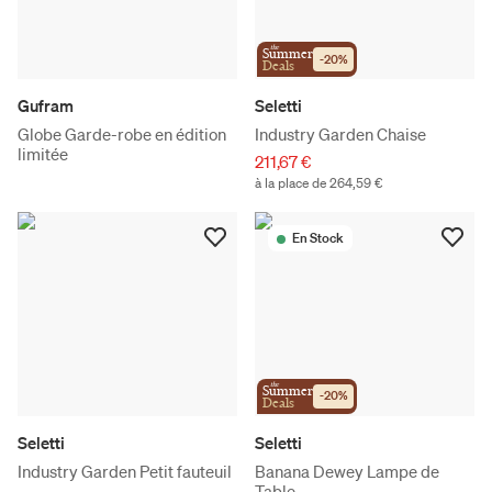
the
Summer
-
20
%
Deals
Gufram
Seletti
Globe Garde-robe en édition
Industry Garden Chaise
limitée
211,67 €
à la place de 264,59 €
En Stock
the
Summer
-
20
%
Deals
Seletti
Seletti
Industry Garden Petit fauteuil
Banana Dewey Lampe de
Table