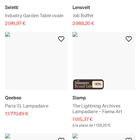
Seletti
Lensvelt
Industry Garden Table ovale
Job Buffet
2 041,97 €
2 988,20 €
the
Summer
-
10
%
Brand Sale
Qeeboo
Slamp
Paris XL Lampadaire
The Lightning Archives
Lampadaire – Faena Art
13 770,49 €
1 015,37 €
à la place de 1 128,20 €