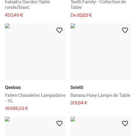
Industry Garden Table
Teeth Family - Collection de
ronde/blanc
Table
450,49 €
De 82,62 €
Qeeboo
Seletti
Fallen Chandelier Lampadaire
Banana Huey Lampe de Table
- XL
201,64 €
18 688,52 €