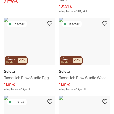
317,70 €
161,31 €
à la place de 201,64 €
En Stock
En Stock
the
the
Summer
Summer
-
20
%
-
20
%
Deals
Deals
Seletti
Seletti
Tasse Job Blow Studio Egg
Tasse Job Blow Studio Weed
11,81 €
11,81 €
à la place de 14,75 €
à la place de 14,75 €
En Stock