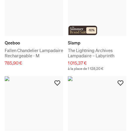
the
Summer
-
10
%
Brand Sale
Qeeboo
Slamp
Fallen Chandelier Lampadaire
The Lightning Archives
Rechargeable - M
Lampadaire – Labyrinth
785,90 €
1 015,37 €
à la place de 1 128,20 €