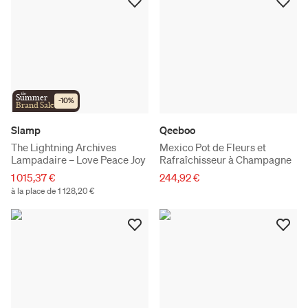
the
Summer
-
10
%
Brand Sale
Slamp
Qeeboo
The Lightning Archives
Mexico Pot de Fleurs et
Lampadaire – Love Peace Joy
Rafraîchisseur à Champagne
1 015,37 €
244,92 €
à la place de 1 128,20 €