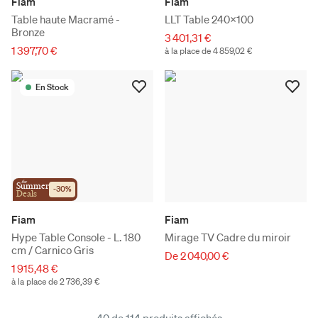
Fiam
Fiam
Table haute Macramé -
LLT Table 240x100
Bronze
3 401,31 €
1 397,70 €
à la place de 4 859,02 €
En Stock
the
Summer
-
30
%
Deals
Fiam
Fiam
Hype Table Console - L. 180
Mirage TV Cadre du miroir
cm / Carnico Gris
De 2 040,00 €
1 915,48 €
à la place de 2 736,39 €