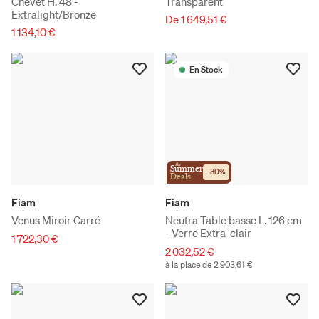
Chevet H. 48 -
Transparent
Extralight/Bronze
De 1 649,51 €
1 134,10 €
En Stock
the
Summer
-
30
%
Deals
Fiam
Fiam
Venus Miroir Carré
Neutra Table basse L. 126 cm
- Verre Extra-clair
1 722,30 €
2 032,52 €
à la place de 2 903,61 €