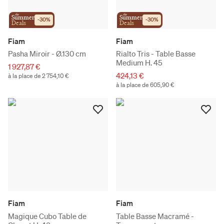
the
the
Summer
Summer
-
30
%
-
30
%
Deals
Deals
Fiam
Fiam
Pasha Miroir - Ø.130 cm
Rialto Tris - Table Basse
Medium H. 45
1 927,87 €
424,13 €
à la place de 2 754,10 €
à la place de 605,90 €
Fiam
Fiam
Magique Cubo Table de
Table Basse Macramé -