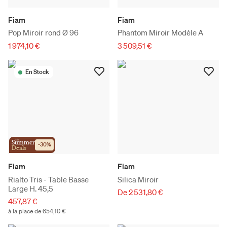
Fiam
Fiam
Pop Miroir rond Ø 96
Phantom Miroir Modèle A
1 974,10 €
3 509,51 €
En Stock
the
Summer
-
30
%
Deals
Fiam
Fiam
Rialto Tris - Table Basse
Silica Miroir
Large H. 45,5
De 2 531,80 €
457,87 €
à la place de 654,10 €