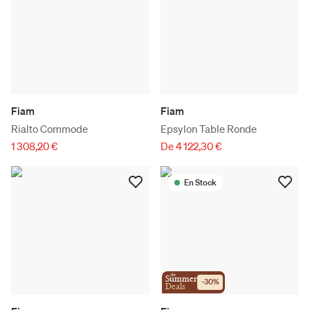
Fiam
Fiam
Rialto Commode
Epsylon Table Ronde
1 308,20 €
De 4 122,30 €
En Stock
the
Summer
-
30
%
Deals