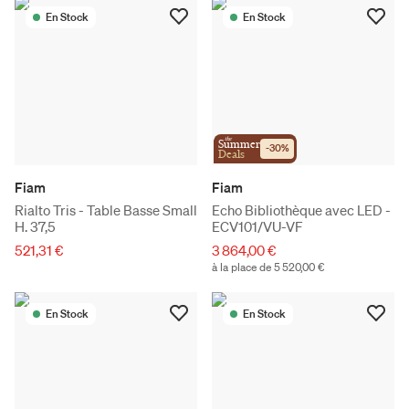
En Stock
En Stock
the
Summer
-
30
%
Deals
Fiam
Fiam
Rialto Tris - Table Basse Small
Echo Bibliothèque avec LED -
H. 37,5
ECV101/VU-VF
521,31 €
3 864,00 €
à la place de 5 520,00 €
En Stock
En Stock