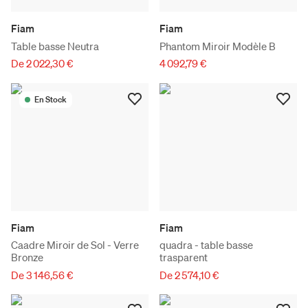
Fiam
Fiam
Table basse Neutra
Phantom Miroir Modèle B
De 2 022,30 €
4 092,79 €
En Stock
Fiam
Fiam
Caadre Miroir de Sol - Verre
quadra - table basse
Bronze
trasparent
De 3 146,56 €
De 2 574,10 €